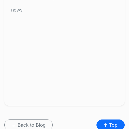
news
← Back to Blog
↑ Top