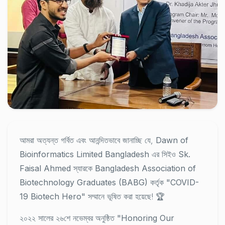
আমরা অত্যন্ত গর্বিত এবং আনন্দিতভাবে জানাচ্ছি যে,
Dawn of
Bioinformatics Limited Bangladesh
এর সিইও
Sk.
Faisal Ahmed
স্যারকে
Bangladesh Association of
Biotechnology Graduates (BABG)
কর্তৃক
"COVID-
19 Biotech Hero"
সম্মানে ভূষিত করা হয়েছে! 🏆
২০২২ সালের ২৬শে নভেম্বর অনুষ্ঠিত
"Honoring Our