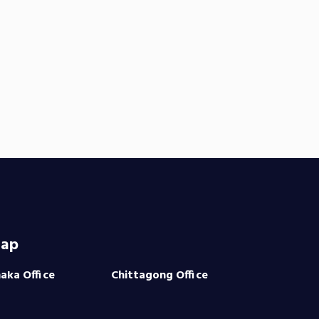
ap
aka Office
Chittagong Office