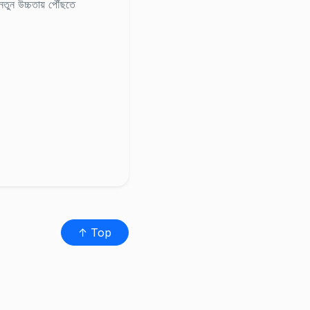
 নতুন উচ্চতায় পৌঁছতে
↑ Top