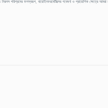
 এবং নিরলস পরিশ্রমের ফলস্বরূপ, বায়োইনফরমেটিক্সের গবেষণা ও প্রায়োগিক ক্ষেত্রে আমরা