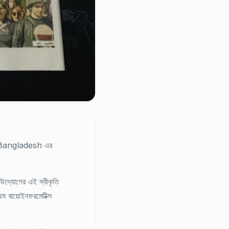
 Bangladesh
এর
ী উদ্যোগের এই স্বীকৃতি
ম বায়োইনফরমেটিক্স