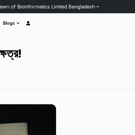
awn of Bioinformatics Limited Bangladesh
Blogs
্ষত্র!