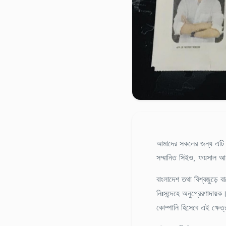
আমাদের সকলের জন্য এটি এক
সম্মানিত সিইও,
ফয়সাল আ
বাংলাদেশ তথা বিশ্বজুড়ে ব
নিঃসন্দেহে অনুপ্রেরণাদা
কোম্পানি হিসেবে এই ক্ষেত