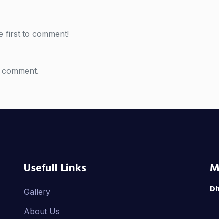
 first to comment!
a comment.
Usefull Links
M
Dh
Gallery
About Us